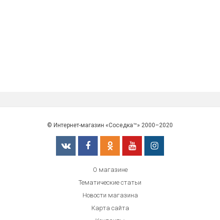
Божьи коровки на липучках деревя...
3,00 руб.
Маленькая головка розы белая
65,00 руб.
Шпильки для прически невесты
157,00 руб.
Голова мишки пуговицы деревянные
5,90 руб.
© Интернет-магазин «Соседка™» 2000–2020
Наклейка деревянная ангелочек с...
12,35 руб.
Гортензия бордовая веточки
О магазине
21,50 руб.
Тематические статьи
Рафия натуральная для декоративн...
Новости магазина
85,90 руб.
Карта сайта